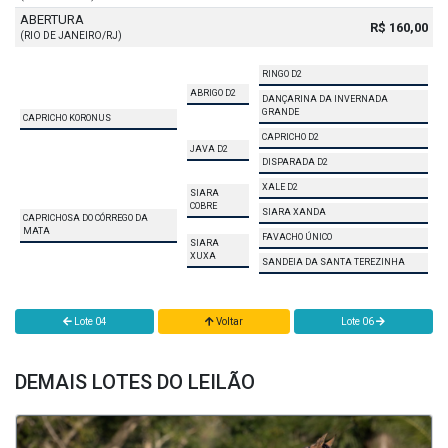
ABERTURA
R$ 160,00
(RIO DE JANEIRO/RJ)
RINGO D2
ABRIGO D2
DANÇARINA DA INVERNADA
GRANDE
CAPRICHO KORONUS
CAPRICHO D2
JAVA D2
DISPARADA D2
XALE D2
SIARA
COBRE
SIARA XANDA
CAPRICHOSA DO CÓRREGO DA
MATA
FAVACHO ÚNICO
SIARA
XUXA
SANDEIA DA SANTA TEREZINHA
Lote 04
Voltar
Lote 06
DEMAIS LOTES DO LEILÃO