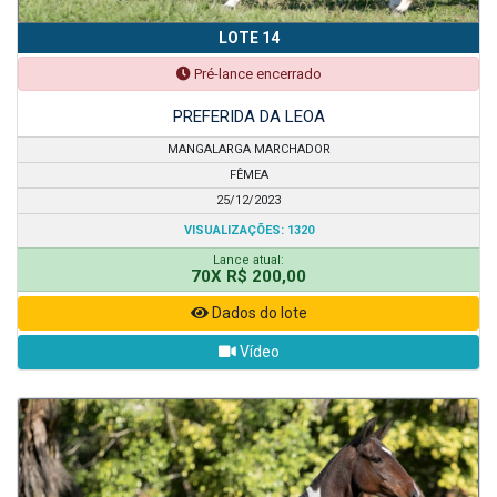
LOTE 14
Pré-lance encerrado
PREFERIDA DA LEOA
MANGALARGA MARCHADOR
FÊMEA
25/12/2023
VISUALIZAÇÕES: 1320
Lance atual:
70X R$ 200,00
Dados do lote
Vídeo