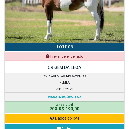
LOTE 08
Pré-lance encerrado
ORIGEM DA LEOA
MANGALARGA MARCHADOR
FÊMEA
30/10/2022
VISUALIZAÇÕES: 1634
Lance atual:
70X R$ 190,00
Dados do lote
Vídeo