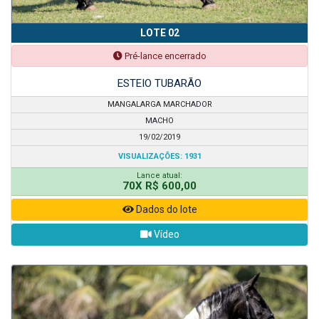
LOTE 02
Pré-lance encerrado
ESTEIO TUBARÃO
MANGALARGA MARCHADOR
MACHO
19/02/2019
VISUALIZAÇÕES: 1931
Lance atual:
70X R$ 600,00
Dados do lote
Vídeo