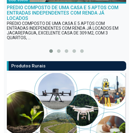
COD. 03656
CO
PREDIO COMPOSTO DE UMA CASA E 5 APTOS COM
CA
ENTRADAS INDEPENDENTES COM RENDA JÁ
ES
LOCADOS
ES
FRE
PREDIO COMPOSTO DE UMA CASA E 5 APTOS COM
Det
ENTRADAS INDEPENDENTES COM RENDA JÁ LOCADOS EM
prin
JACAREPAGUA, EXCELENTE CASA DE 309 M2, COM 3
QUARTOS, ...
Produtos Rurais