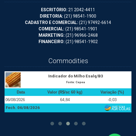
ESCRITÓRIO:
21 2042-4411
DIRETORIA:
(21) 98541-1900
CADASTRO E COMERCIAL:
(21) 97492-6614
COMERCIAL:
(21) 98541-1901
MARKETING:
(21) 96966-2468
FINANCEIRO:
(21) 98541-1902
Commodities
Indicador do Milho Esalq/B3
Fonte: Cepea
Data
Valor (R$/sc 60 kg)
Variação (%)
06/08/2026
64,84
-0,03
0
Fech. 06/08/2026
F