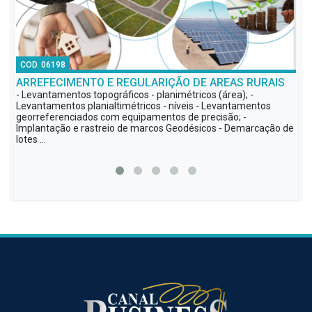
COD. 46840
O DE AREAS RURAIS
LIVRO DE LUXO CONTANDO A HISTÓRI
CAMPOLINA
étricos (área); -
veis - Levantamentos
Livro de luxo contando a história da Raça Ca
 de precisão; -
e editado pela empresa Al-Viva Editorial com
eodésicos - Demarcação de
contribuição (textos, estatísticas, fotos, ...