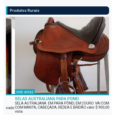
Produtos Rurais
COD. 42162
CO
SELAS AUSTRALIANA PARA PONEI
GE
SELA AUTRALIANA EM PARA PÔNEI; EM COURO. VAI COMPLTA
PR
COM MANTA, CABEÇADA, RÉDEA E BRIDÃO valor $ 900,00 a
PR
rado
vista
sol