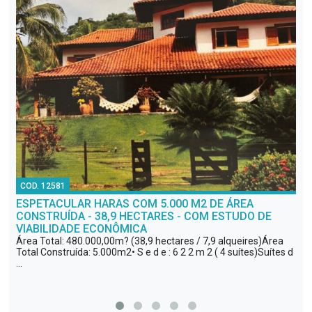
COD. 46863
AR HARAS COM 5.000 M2 DE ÁREA
FAZENDA BEM E
A - 38,9 HECTARES - COM ESTUDO DE
DESCRIÇÃO DO IMÓVE
laranja” com potenci
DE ECONÔMICA
de leite e “fábrica” d
80.000,00m? (38,9 hectares / 7,9 alqueires)Área
ída: 5.000m2• S e d e : 6 2 2 m 2 ( 4 suítes)Suítes d