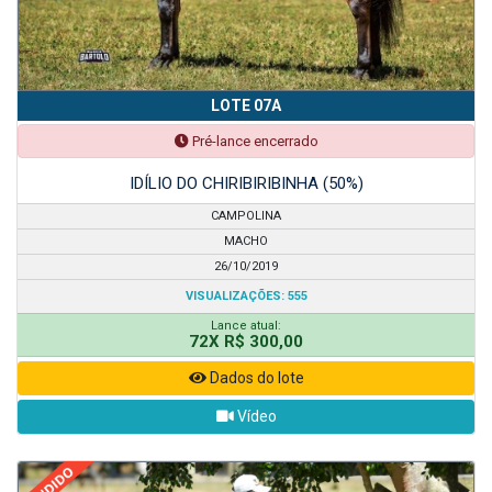
LOTE 07A
Pré-lance encerrado
IDÍLIO DO CHIRIBIRIBINHA (50%)
CAMPOLINA
MACHO
26/10/2019
VISUALIZAÇÕES: 555
Lance atual:
72X R$ 300,00
Dados do lote
Vídeo