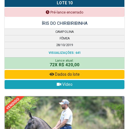
LOTE 10
Pré-lance encerrado
ÍRIS DO CHIRIBIRIBINHA
CAMPOLINA
FÊMEA
28/10/2019
VISUALIZAÇÕES: 641
Lance atual:
72X R$ 420,00
Dados do lote
Vídeo